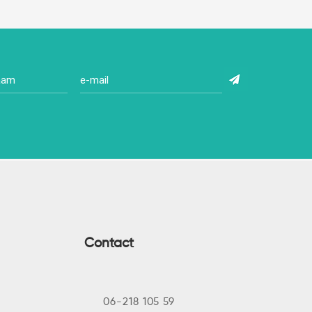
n bouwen aan LOB:
je eigenaarschap
en jouw school vergroot
Contact
06-218 105 59