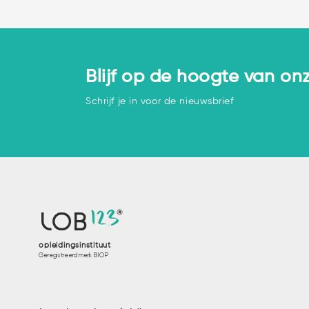
Blijf op de hoogte van onz
Schrijf je in voor de nieuwsbrief
Sturen op zelfsturing bij
jongeren
12
3
LOB
opleidingsinstituut
Geregistreerd merk BIOP