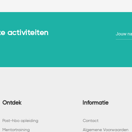
e activiteiten
Loopbaanvaardigheden
Same
ontwikkelen in het
Hoe 
voortgezet onderwijs
binn
Ontdek
Informatie
Post-hbo opleiding
Contact
Mentortraining
Algemene Voorwaarden