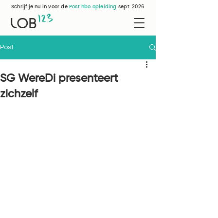
Schrijf je nu in voor de
Post hbo opleiding
sept. 2026
12
3
LOB
Post
SG WereDi presenteert
zichzelf