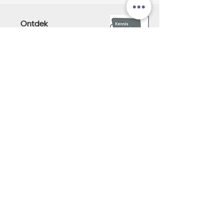
Ontdek
Post-hbo opleiding
Mentortraining
Samen bouwen aan LOB
Professionaliseringswijzer
Informatie
Contact
Algemene Voorwaarden
Privacyverklaring
Contact
06-218 105 59