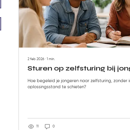
2 feb 2026
∙
1
min.
Sturen op zelfsturing bij jo
Hoe begeleid je jongeren naar zelfsturing, zonder 
oplossingsstand te schieten?
11
0