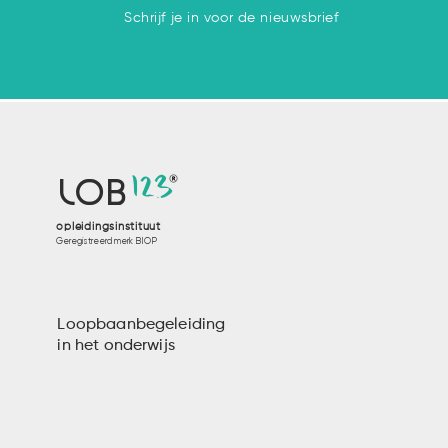
Schrijf je in voor de nieuwsbrief
12
3
LOB
opleidingsinstituut
Geregistreerd merk BIOP
Loopbaanbegeleiding
in het onderwijs