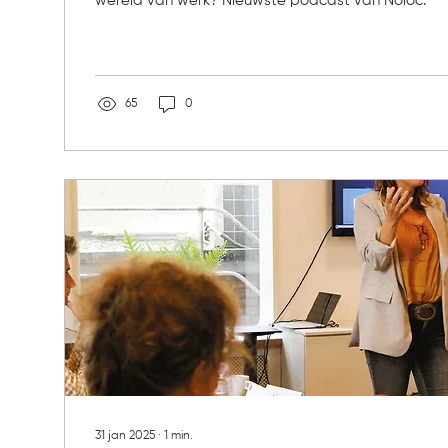
wereld van werk? Nieuwste podcast van Noloc.
65
0
31 jan 2025
∙
1
min.