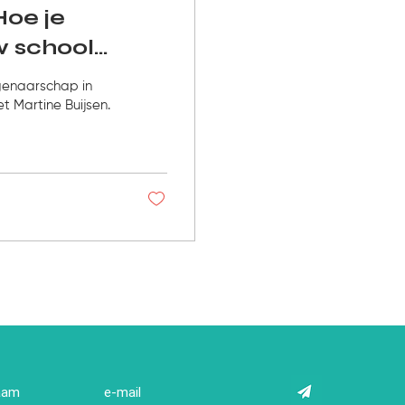
oe je
w school
igenaarschap in
t Martine Buijsen.