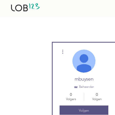
12
3
LOB
Meer acties
mbuysen
Beheerder
0
0
Volgers
Volgen
Volgen