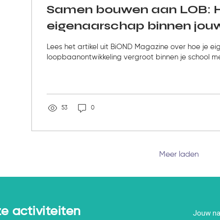
Samen bouwen aan LOB: H
eigenaarschap binnen jou
vergroot
Lees het artikel uit BiOND Magazine over hoe je e
loopbaanontwikkeling vergroot binnen je school me
53
0
Meer laden
e activiteiten